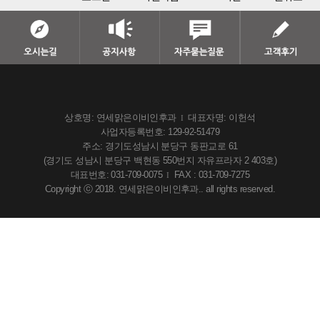
상호명: 연세맑은이비인후과
대표자명: 이헌석
I
사업자등록번호: 129-92-51479
주소: 경기도성남시 분당구 동판교로 61
(경기도 성남시 분당구 백현동 550번지 자유프라자 2 403호)
대표번호: 031-709-0075
FAX : 031-709-7275
I
Copyright ⓒ 2018. 연세맑은이비인후과.. all rights reserved.